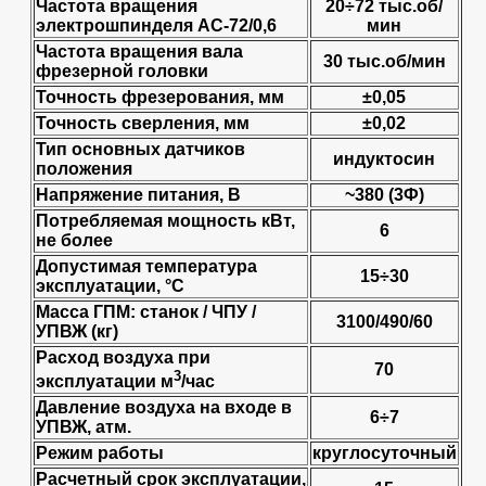
Частота вращения
20÷72 тыс.об/
электрошпинделя AC-72/0,6
мин
Частота вращения вала
30 тыс.об/мин
фрезерной головки
Точность фрезерования, мм
±0,05
Точность сверления, мм
±0,02
Тип основных датчиков
индуктосин
положения
Напряжение питания, B
~380 (3Ф)
Потребляемая мощность кВт,
6
не более
Допустимая температура
15÷30
эксплуатации, °C
Масса ГПМ: станок / ЧПУ /
3100/490/60
УПВЖ (кг)
Расход воздуха при
70
3
эксплуатации м
/час
Давление воздуха на входе в
6÷7
УПВЖ, атм.
Режим работы
круглосуточный
Расчетный срок эксплуатации,