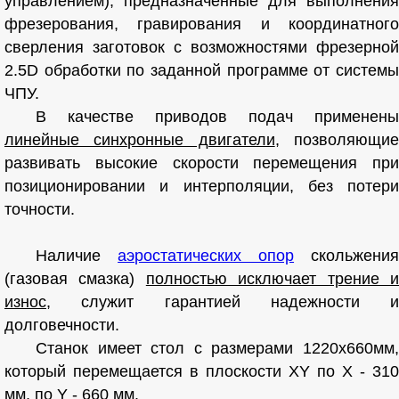
управлением), предназначенные для выполнения
фрезерования, гравирования и координатного
сверления заготовок с возможностями фрезерной
2.5D обработки по заданной программе от системы
ЧПУ.
В качестве приводов подач применены
линейные синхронные двигатели
, позволяющи
развивать высокие скорости перемещения при
позиционировании и интерполяции, без потери
точности.
Наличие
аэростатических опор
скольжения
(газовая смазка)
полностью исключает трение 
износ
, служит гарантией надежности и
долговечности.
Станок имеет стол с размерами 1220x660мм,
который перемещается в плоскости XY по X - 310
мм, по Y - 660 мм.