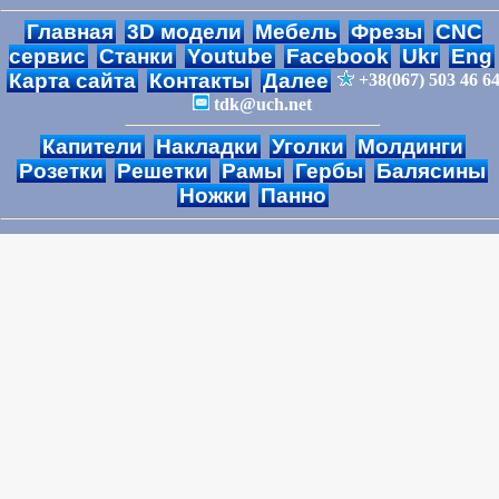
Главная
3D модели
Мебель
Фрезы
CNC
сервис
Станки
Youtube
Facebook
Ukr
Eng
Карта сайта
Контакты
Далее
+38(067) 503 46 6
tdk@uch.net
Капители
Накладки
Уголки
Молдинги
Розетки
Решетки
Рамы
Гербы
Балясины
Ножки
Панно