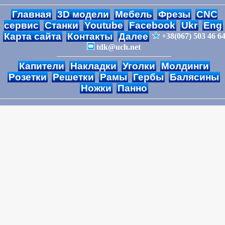
Главная
3D модели
Мебель
Фрезы
CNC
сервис
Станки
Youtube
Facebook
Ukr
Eng
Карта сайта
Контакты
Далее
+38(067) 503 46 6
tdk@uch.net
Капители
Накладки
Уголки
Молдинги
Розетки
Решетки
Рамы
Гербы
Балясины
Ножки
Панно