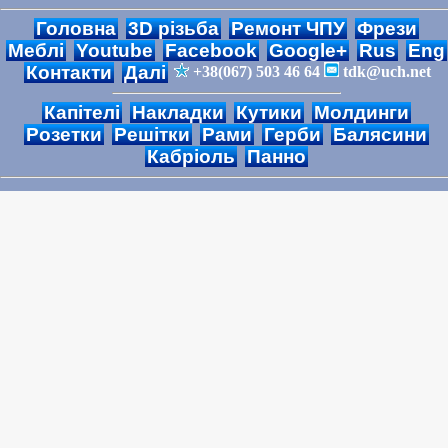
Головна
3D різьба
Ремонт ЧПУ
Фрези
Меблі
Youtube
Facebook
Google+
Rus
Eng
Контакти
Далі
+38(067) 503 46 64
tdk@uch.net
Капітелі
Накладки
Кутики
Молдинги
Розетки
Решітки
Рами
Герби
Балясини
Кабріоль
Панно