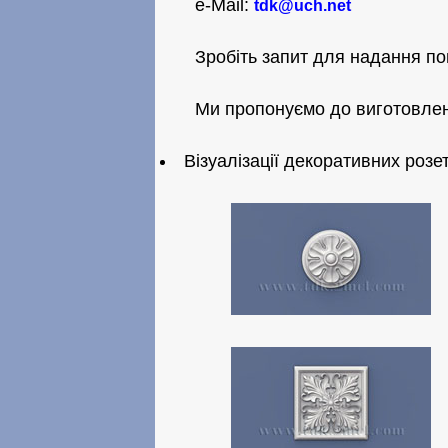
e-Mail:
tdk@uch.net
Зробіть запит для надання по
Ми пропонуємо до виготовлен
Візуалізації декоративних роз