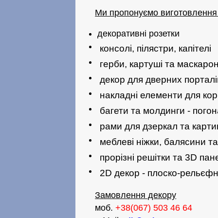
Ми пропонуємо виготовлення 
декоративні розетки
консолі, пілястри, капітелі
герби, картуші та маскаро
декор для дверних порталі
накладні елементи для кор
багети та молдинги - пого
рами для дзеркал та карти
меблеві ніжки, балясини т
прорізні решітки та 3D пан
2D декор - плоско-рельєфн
Замовлення декору
моб.
+38(067) 503 46 64