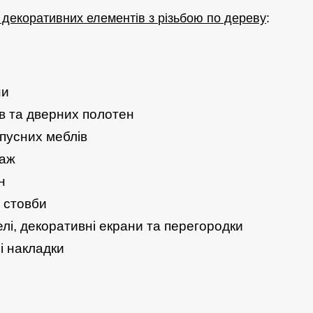
декоративних елементів з різьбою по дереву
:
ни
в та дверних полотен
пусних меблів
наж
н
а стовби
елі, декоративні екрани та перегородки
і накладки