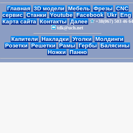
Главная
3D модели
Мебель
Фрезы
CNC
сервис
Станки
Youtube
Facebook
Ukr
Eng
Карта сайта
Контакты
Далее
+38(067) 503 46 6
tdk@uch.net
Капители
Накладки
Уголки
Молдинги
Розетки
Решетки
Рамы
Гербы
Балясины
Ножки
Панно