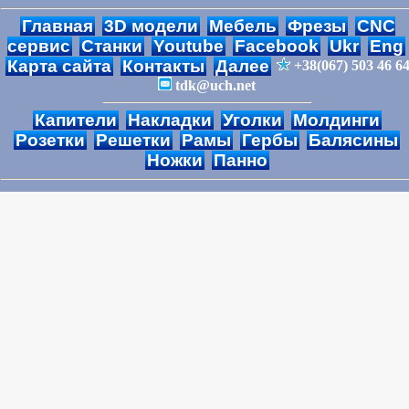
Главная
3D модели
Мебель
Фрезы
CNC
сервис
Станки
Youtube
Facebook
Ukr
Eng
Карта сайта
Контакты
Далее
+38(067) 503 46 6
tdk@uch.net
Капители
Накладки
Уголки
Молдинги
Розетки
Решетки
Рамы
Гербы
Балясины
Ножки
Панно