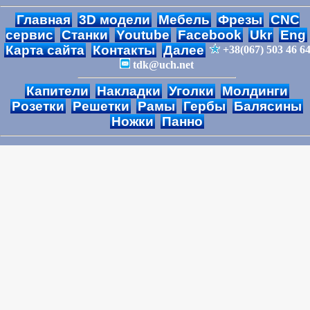
Главная
3D модели
Мебель
Фрезы
CNC
сервис
Станки
Youtube
Facebook
Ukr
Eng
Карта сайта
Контакты
Далее
+38(067) 503 46 6
tdk@uch.net
Капители
Накладки
Уголки
Молдинги
Розетки
Решетки
Рамы
Гербы
Балясины
Ножки
Панно