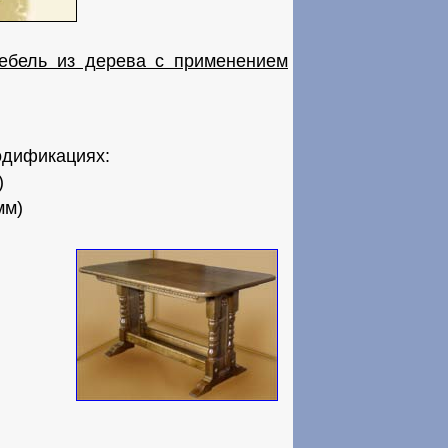
ебель из дерева с применением
одификациях:
)
мм)