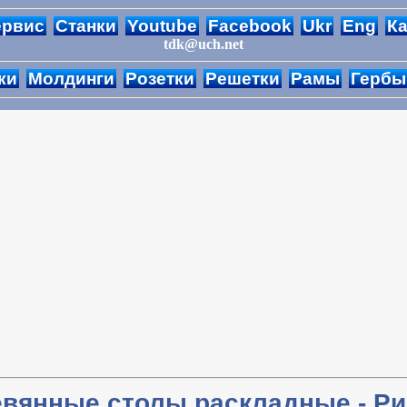
ервис
Станки
Youtube
Facebook
Ukr
Eng
Ка
tdk@uch.net
ки
Молдинги
Розетки
Решетки
Рамы
Гербы
вянные столы раскладные - Р