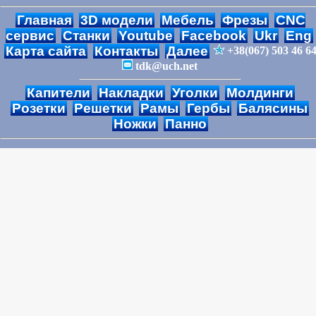
Главная
3D модели
Мебель
Фрезы
CNC
сервис
Станки
Youtube
Facebook
Ukr
Eng
Карта сайта
Контакты
Далее
+38(067) 503 46 6
tdk@uch.net
Капители
Накладки
Уголки
Молдинги
Розетки
Решетки
Рамы
Гербы
Балясины
Ножки
Панно