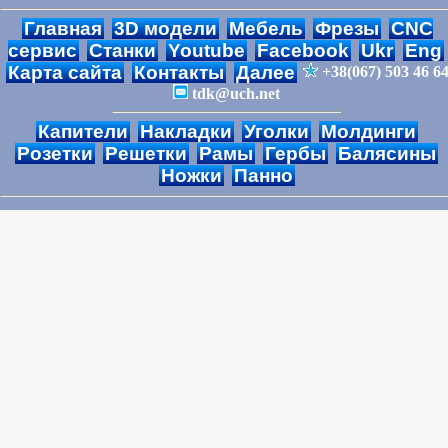
Главная
3D модели
Мебель
Фрезы
CNC
сервис
Станки
Youtube
Facebook
Ukr
Eng
Карта сайта
Контакты
Далее
+38(067) 503 46 6
tdk@uch.net
Капители
Накладки
Уголки
Молдинги
Розетки
Решетки
Рамы
Гербы
Балясины
Ножки
Панно