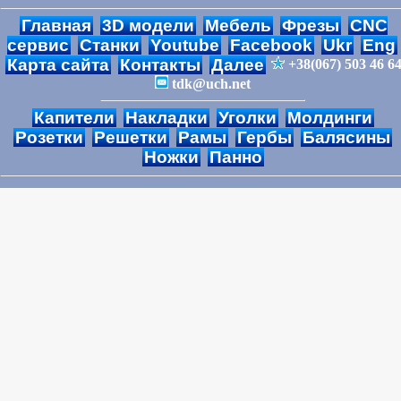
Главная
3D модели
Мебель
Фрезы
CNC
сервис
Станки
Youtube
Facebook
Ukr
Eng
Карта сайта
Контакты
Далее
+38(067) 503 46 6
tdk@uch.net
Капители
Накладки
Уголки
Молдинги
Розетки
Решетки
Рамы
Гербы
Балясины
Ножки
Панно